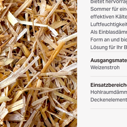
bietet hervorr
Sommer für eine
effektiven Kält
Luftfeuchtigkei
Als Einblasdämm
Form an und bie
Lösung für Ihr 
Ausgangsmater
Weizenstroh
Einsatzbereich
Hohlraumdämmu
Deckenelement