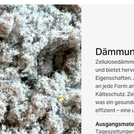
Dämmung
Zellulosedämmu
und bietet her
Eigenschaften. 
an jede Form an
Kälteschutz. Zel
was ein gesund
effizient – eine
Ausgangsmater
Tageszeitunge