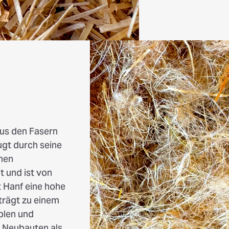
aus den Fasern
ugt durch seine
hen
t und ist von
 Hanf eine hohe
trägt zu einem
blen und
i Neubauten als