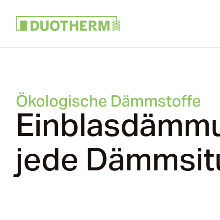
Ökologische Dämmstoffe
Einblasdämmu
jede Dämmsit