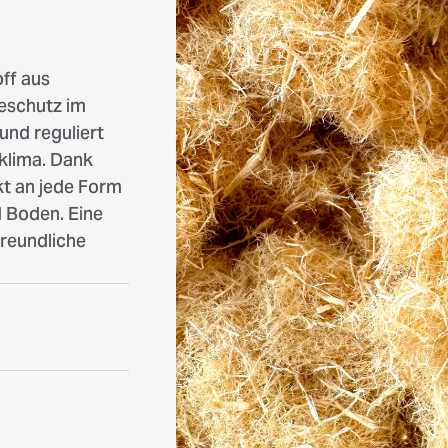
ff aus
eschutz im
und reguliert
nklima. Dank
ekt an jede Form
d Boden. Eine
freundliche